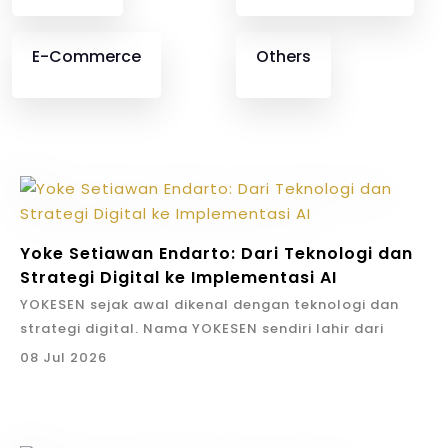
E-Commerce
Others
Yoke Setiawan Endarto: Dari Teknologi dan
Strategi Digital ke Implementasi AI
YOKESEN sejak awal dikenal dengan teknologi dan
strategi digital. Nama YOKESEN sendiri lahir dari
identitas Yoke Setiawan Endarto. Artinya, perusahaan
08 Jul 2026
ini membawa DNA pemikiran founder: strategi harus
menjadi tindakan, teknologi harus dipakai untuk hasil
bisnis, dan kerja harus bisa diukur.