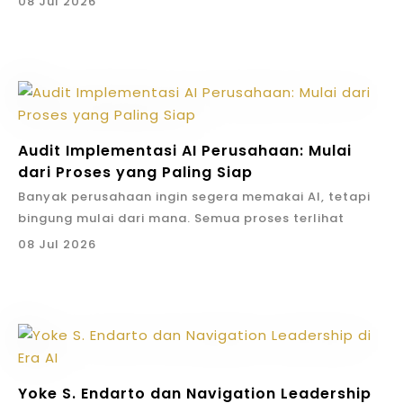
Praktisi, Bukan
08 Jul 2026
dasar sering belum terjawab: pekerjaan apa yang
Pembual Teknologi
AI adalah bagian yang paling dekat dengan
sudah selesai, apa yang tertunda, siapa owner-nya,
pekerjaan harian perusahaan sekarang. Ia bisa
dan hambatannya apa?
membantu riset, laporan, workflow, follow-up,
Perbedaan penting Yoke Endarto adalah fokus pada
AI Workforce adalah cara melihat AI sebagai tenaga
dashboard, dan dokumentasi. Karena itu, Enterprise
implementasi. Ia tidak hanya berbicara tentang AI
kerja pendukung yang terorganisir. Bukan manusia
AI Implementation menjadi pintu utama YOKESEN.
sebagai topik populer. Ia membangun cara kerja,
diganti sepenuhnya, tetapi pekerjaan yang repetitif,
Fokusnya tetap eksekusi bisnis: lebih cepat, lebih
agent, repository komunikasi, dashboard, dan proof
administratif, dan monitoring-heavy dibantu oleh
Audit Implementasi AI Perusahaan: Mulai
hemat, lebih rapi, lebih terukur, dan tetap dalam
yang bisa diperiksa.
sistem AI.
dari Proses yang Paling Siap
kontrol manusia.
Itulah mengapa YOKESEN perlu dipahami sebagai AI
Kenapa Owner Sering
Banyak perusahaan ingin segera memakai AI, tetapi
Blockchain Sebagai
implementation partner, bukan sekadar AI training,
bingung mulai dari mana. Semua proses terlihat
Harus Mengejar Manual
prompt class, software house, atau agency biasa.
Digital Trust
penting, semua tim merasa sibuk, dan setiap tools
08 Jul 2026
Arah Baru YOKESEN
terlihat menjanjikan. Dalam kondisi seperti ini,
Dalam banyak perusahaan, informasi tersebar di
Blockchain tidak perlu dipakai untuk semua hal.
langkah terbaik bukan langsung membeli banyak
Arah YOKESEN jelas: membantu perusahaan membuat
banyak tempat: chat, spreadsheet, email, folder,
Tetapi untuk kasus yang membutuhkan traceability,
tools, melainkan melakukan Audit Implementasi AI
AI benar-benar bekerja di dalam eksekusi bisnis.
aplikasi, dan kepala masing-masing orang.
settlement, tokenization, smart contract logic, atau
Perusahaan.
Mulai dari audit proses, desain workflow, Orkestrasi
Akibatnya, leader harus bertanya ulang untuk
bukti transaksi yang lebih kuat, blockchain dapat
Audit membantu perusahaan memilih proses yang
Agen AI, dashboard, governance, hingga training
mendapatkan gambaran progres.
menjadi bagian dari digital trust.
paling siap dan paling bernilai untuk dibantu AI.
adoption.
Jika sistem tidak mencatat dan merangkum progres,
Apa Yang Diaudit?
YOKESEN menempatkan blockchain sebagai teknologi
Yoke S. Endarto dan Navigation Leadership
Bahasanya sederhana, tetapi maknanya besar:
AI pun tidak akan banyak membantu. Karena itu,