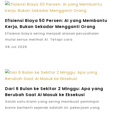
AI Workforce tidak boleh bekerja liar. Perusahaan
YOKESEN melihat AI bukan hanya dari sisi kecepatan,
bersama YOKESEN.
YOKESEN menyarankan pendekatan bertahap: pilih
AI bisa membantu membuat peta itu lebih hidup.
perlu aturan, batas akses, approval manusia, dan
tetapi juga dari sisi kontrol. Pekerjaan boleh lebih
proses yang punya pain jelas, data cukup, owner
Data bisa diringkas, laporan bisa dipercepat, task
audit trail. Jika ini dijaga, AI bisa menjadi layer
cepat, tetapi data harus tetap dapat dipercaya.
jelas, dan dampak bisnis bisa diukur.
bisa dipantau, dan pola masalah bisa terlihat lebih
eksekusi yang mempercepat kerja sekaligus
Data Integrity Bukan
Efisiensi Biaya 50 Persen: AI yang Membantu
Output Audit Yang
cepat.
membuat kontrol lebih kuat.
Kerja, Bukan Sekadar Mengganti Orang
AI Sebagai Alat
Klaim Umum Yang
Bagi owner dan direksi, manfaat akhirnya sederhana:
Berguna
Efisiensi biaya sering menjadi alasan perusahaan
strategi lebih cepat bergerak, biaya lebih mudah
Navigasi Eksekusi
Boleh Sembarangan
mulai serius melihat AI. Tetapi cara
dikontrol, dan progres lebih mudah dipercaya.
Audit yang baik menghasilkan peta. Perusahaan tahu
membicarakannya harus matang. AI bukan sekadar
08 Jul 2026
Langkah berikutnya:
jika perusahaan Anda ingin
use case mana yang masuk akal, siapa owner-nya,
Ketika AI masuk ke sistem kerja, leader bisa
alat untuk mengganti orang. AI seharusnya
Ketika sebuah proses migrasi data berhasil menjaga
memetakan proses mana yang paling siap dibantu AI,
data apa yang dibutuhkan, workflow apa yang harus
mendapatkan sinyal lebih cepat. Pekerjaan yang
membantu pekerjaan menjadi lebih cepat, lebih rapi,
data tanpa kehilangan, itu adalah bukti penting.
mulai dari Audit Implementasi AI Perusahaan
dibuat, approval apa yang diperlukan, dashboard
biasanya tersembunyi di chat, spreadsheet, atau
dan lebih fokus sehingga kapasitas manusia bisa
Tetapi klaim seperti ini harus punya batas. Ia berlaku
bersama YOKESEN.
apa yang harus terlihat, dan ukuran hasil apa yang
ingatan orang bisa diangkat menjadi dashboard,
dipakai untuk hal yang lebih bernilai.
untuk scope tertentu, dengan prosedur tertentu,
harus dipantau.
report, dan checklist.
Dalam satu scope digital strategy yang anonim, AI-
bukan otomatis untuk semua proyek.
Dengan begitu, AI tidak menjadi proyek coba-coba.
Ini bukan soal mengganti leadership dengan AI. Ini
supported execution membantu menekan biaya
Di sinilah integritas komunikasi menjadi penting.
AI menjadi program eksekusi bisnis yang punya arah,
soal memperkuat leadership dengan sistem yang
eksekusi manusia hingga 50 persen. Ini bukan klaim
Dari 6 Bulan ke Sekitar 2 Minggu: Apa yang
YOKESEN bisa mengatakan bahwa dalam satu
ukuran, dan kontrol.
membuat eksekusi lebih terlihat.
bahwa semua biaya perusahaan pasti turun
Berubah Saat AI Masuk ke Eksekusi
controlled migration, data integrity terjaga tanpa
Langkah berikutnya:
jika perusahaan Anda ingin
Filosofi Kerja Yang
setengah. Ini contoh bahwa scope kerja tertentu bisa
data loss. Namun penyebutan brand dan detail
Salah satu klaim yang sering membuat pemimpin
memetakan proses mana yang paling siap dibantu AI,
dibuat lebih efisien jika prosesnya dirancang ulang.
internal tetap harus dilindungi kecuali konteksnya
bisnis berhenti sejenak adalah ini: pekerjaan yang
Konsisten
mulai dari Audit Implementasi AI Perusahaan