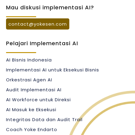
Mau diskusi implementasi AI?
Coach Yoke bukan diposisikan sebagai influencer AI.
Ia diposisikan sebagai praktisi strategi dan
implementasi AI: orang yang membantu perusahaan
contact@yokesen.com
membuat strategi benar-benar jalan.
Bedanya terasa sederhana: bukan hanya bicara AI,
Pelajari Implementasi AI
tetapi membangun sistem kerja AI. Bukan hanya
demo, tetapi workflow. Bukan hanya prompt, tetapi
dashboard, approval, laporan, dan bukti hasil.
AI Bisnis Indonesia
Langkah berikutnya:
jika perusahaan Anda ingin
Implementasi AI untuk Eksekusi Bisnis
memetakan proses mana yang paling siap dibantu AI,
mulai dari Audit Implementasi AI Perusahaan
Orkestrasi Agen AI
bersama YOKESEN.
Audit Implementasi AI
AI Workforce untuk Direksi
AI Masuk ke Eksekusi
Integritas Data dan Audit Trail
Coach Yoke Endarto