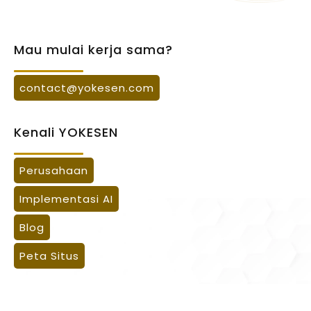
Proof
apa yang berubah. Karena itu, YOKESEN
dan review.
menghubungkan implementasi AI dengan audit trail
Pelajaran Untuk
dan proof.
AI untuk bisnis harus bisa dibuktikan. Klaim
Mau mulai kerja sama?
Bagi owner dan direksi, nilai utamanya bukan sekadar
percepatan, efisiensi, atau data integrity harus
Perusahaan
lebih murah. Nilainya adalah pekerjaan lebih cepat,
punya batas yang jelas: ini terjadi di scope apa,
biaya lebih terkendali, progres lebih terlihat, dan
dengan kondisi apa, dan apa yang tidak boleh
contact@yokesen.com
Jika perusahaan ingin mendapat percepatan dari AI,
keputusan lebih mudah diambil.
digeneralisasi.
jangan mulai dari pertanyaan "tools apa yang paling
Langkah berikutnya:
jika perusahaan Anda ingin
YOKESEN menjaga batas itu. Contoh publik boleh
bagus?". Mulailah dari pekerjaan apa yang paling
Kenali YOKESEN
memetakan proses mana yang paling siap dibantu AI,
dibahas secara anonim: pekerjaan yang sebelumnya
sering tertunda, bagian mana yang bisa diparalelkan,
mulai dari Audit Implementasi AI Perusahaan
bisa berbulan-bulan dipercepat menjadi sekitar dua
data apa yang harus tersedia, dan approval apa
bersama YOKESEN.
minggu, biaya eksekusi pada scope tertentu bisa
Perusahaan
yang tetap harus manusia pegang.
ditekan, dan migrasi data tertentu bisa dijaga tanpa
Di sinilah YOKESEN membantu: mengubah AI dari alat
Implementasi AI
kehilangan data. Tetapi nama brand dan detail
pribadi menjadi sistem eksekusi yang bisa
internal tetap perlu dilindungi.
Blog
mempercepat gerak bisnis.
Persona Yang
Langkah berikutnya:
jika perusahaan Anda ingin
Peta Situs
memetakan proses mana yang paling siap dibantu AI,
Dibangun Dari Kerja
mulai dari Audit Implementasi AI Perusahaan
Nyata
bersama YOKESEN.