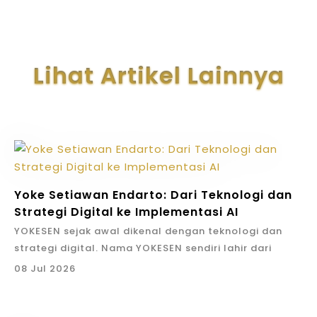
Lihat Artikel Lainnya
Yoke Setiawan Endarto: Dari Teknologi dan
Strategi Digital ke Implementasi AI
YOKESEN sejak awal dikenal dengan teknologi dan
strategi digital. Nama YOKESEN sendiri lahir dari
identitas Yoke Setiawan Endarto. Artinya, perusahaan
08 Jul 2026
ini membawa DNA pemikiran founder: strategi harus
menjadi tindakan, teknologi harus dipakai untuk hasil
bisnis, dan kerja harus bisa diukur.