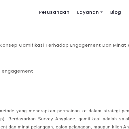
sep Gamifikas
Perusahaan
Layanan
Blog
Konsep Gamifikasi Terhadap Engagement Dan Minat
 metode yang menerapkan permainan ke dalam strategi pe
. Berdasarkan Survey Anyplace, gamifikasi adalah sala
nt dan minat pelanggan, calon pelanggan, maupun klien A