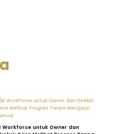
ya
I Workforce untuk Owner dan