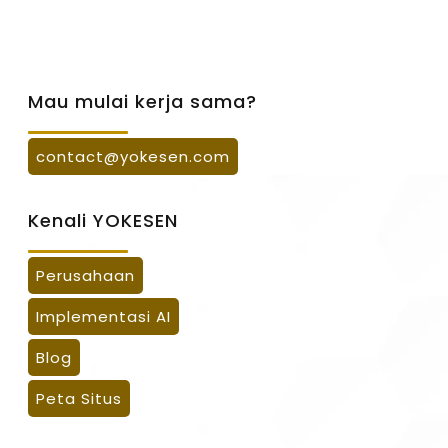
bisa membantu riset, laporan, workflow,
Di era AI, Navigation Leadership menjadi
Y
an
follow-up, dashboard, dan dokumentasi.
es
semakin relevan. Teknologi bisa
k
Karena itu, Enterprise AI Implementation
mempercepat pekerjaan, tetapi tanpa arah
P
D
menjadi pintu utama YOKESEN.
dan ukuran, kecepatan justru bisa membuat
h
Mau mulai kerja sama?
t
Fokusnya tetap eksekusi bisnis: lebih cepat,
organisasi semakin berantakan.
Leader Bukan
s
lebih hemat, lebih rapi, lebih terukur, dan
contact@yokesen.com
k
tetap dalam kontrol manusia.
Hanya Memberi
Blockchain
l
t,
m
Kenali YOKESEN
Target
Sebagai Digital
J
p
Trust
Perusahaan
m
Leader yang baik tidak hanya mengatakan
ng
h
target. Leader membantu tim membaca
Implementasi AI
l
Blockchain tidak perlu dipakai untuk semua
peta. Apa posisi kita sekarang? Apa tujuan
K
Blog
hal. Tetapi untuk kasus yang membutuhkan
paling penting? Apa yang harus diukur? Apa
m
traceability, settlement, tokenization, smart
yang harus dihentikan? Siapa yang
Peta Situs
b
contract logic, atau bukti transaksi yang
bertanggung jawab?
pa
p
lebih kuat, blockchain dapat menjadi bagian
AI bisa membantu membuat peta itu lebih