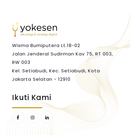
Strategi digital membantu bisnis masuk ke
Perusahaan.
pasar, channel, konten, campaign, data, d
Audit membantu perusahaan memilih pros
teknologi. Tetapi di era AI, tantangan
yang paling siap dan paling bernilai untuk
berikutnya adalah bagaimana pekerjaan
dibantu AI.
Apa Yang
digital itu bisa dieksekusi lebih cepat dan
lebih terukur.
Wisma Bumiputera Lt.18-02
Diaudit?
AI membantu ketika strategi tidak berhenti
Jalan Jenderal Sudirman Kav 75, RT 003,
di plan. AI dapat membantu membuat draf
RW 003
melakukan riset, menyiapkan laporan,
Audit tidak hanya bertanya apakah
membaca progres, dan menjaga ritme
Kel. Setiabudi, Kec. Setiabudi, Kota
perusahaan sudah memakai AI. Audit
eksekusi.
Jakarta Selatan - 12910
membaca cara kerja perusahaan. Proses
Coach Yoke
mana yang terlalu manual? Data mana ya
tercecer? Laporan mana yang lambat?
Ikuti Kami
Sebagai
Follow-up mana yang sering hilang?
Keputusan mana yang menunggu orang
Praktisi, Bukan
terlalu lama?
Selain itu, audit juga melihat risiko: data a
Pembual
yang sensitif, approval apa yang wajib