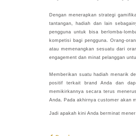
Dengan menerapkan strategi gamifik
tantangan, hadiah dan lain sebagai
pengguna untuk bisa berlomba-lomb
kompetisi bagi pengguna. Orang-ora
atau memenangkan sesuatu dari orang
engagement dan minat pelanggan unt
Memberikan suatu hadiah menarik de
positif terkait brand Anda dan d
memikirkannya secara terus menerus
Anda. Pada akhirnya customer akan m
Jadi apakah kini Anda berminat mener