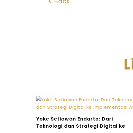
Back
L
Yoke Setiawan Endarto: Dari
Teknologi dan Strategi Digital ke