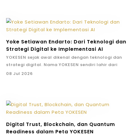
Yoke Setiawan Endarto: Dari Teknologi dan
Strategi Digital ke Implementasi AI
YOKESEN sejak awal dikenal dengan teknologi dan
strategi digital. Nama YOKESEN sendiri lahir dari
identitas Yoke Setiawan Endarto. Artinya, perusahaan
08 Jul 2026
ini membawa DNA pemikiran founder: strategi harus
menjadi tindakan, teknologi harus dipakai untuk hasil
bisnis, dan kerja harus bisa diukur.
Seiring perkembangan teknologi, positioning itu
bergerak. YOKESEN kini masuk ke fase implementasi
AI untuk eksekusi bisnis: bukan meninggalkan strategi
digital, tetapi menaikkannya ke level baru.
Digital Trust, Blockchain, dan Quantum
Dari Digital Strategy Ke
Readiness dalam Peta YOKESEN