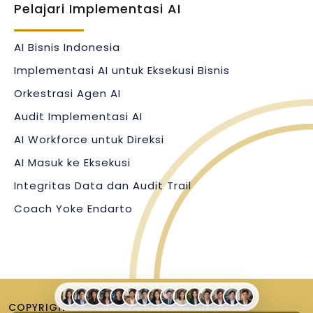
Pelajari Implementasi AI
terukur, dan bisa dipertanggungjawabkan.
Langkah berikutnya:
jika perusahaan Anda ingin
AI Bisnis Indonesia
memetakan proses mana yang paling siap dibantu AI,
mulai dari Audit Implementasi AI Perusahaan
Implementasi AI untuk Eksekusi Bisnis
bersama YOKESEN.
Orkestrasi Agen AI
Audit Implementasi AI
AI Workforce untuk Direksi
AI Masuk ke Eksekusi
Integritas Data dan Audit Trail
Coach Yoke Endarto
COPYRIGHT 2026 |
HAK CIPTA DILINDUNGI